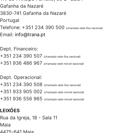
Gafanha da Nazaré
3830-741 Gafanha da Nazaré
Portugal
Telefone: +351 234 390 500
(chamada rede fixa nacional)
Email:
info@trana.pt
Dept. Financeiro:
+351 234 390 507
(chamada rede fixa nacional)
+351 936 486 967
(chamada rede móvel nacional)
Dept. Operacional:
+351 234 390 508
(chamada rede fixa nacional)
+351 933 905 002
(chamada rede móvel nacional)
+351 936 556 965
(chamada rede móvel nacional)
LEIXÕES
Rua da Igreja, 18 - Sala 11
Maia
4475-641 Maia