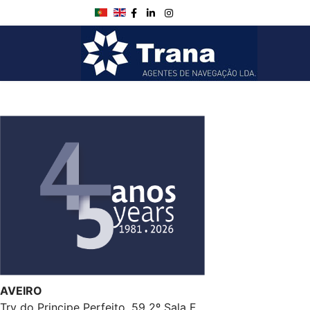
AVEIRO
Trv do Principe Perfeito, 59 2º Sala F